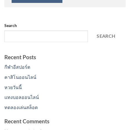
Search
SEARCH
Recent Posts
กีฬาอีสปอร์ต
คาสิโนออนไลน์
หวยวันนี้
แทงบอลออนไลน์
ทดลองเล่นสล็อต
Recent Comments