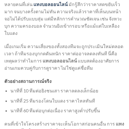
หลายคนที่เล่น
แทงบอลออนไลน์
มักรู้สึกว่าราคาสดขยับเร็ว
มาก จนบางครั้งตามไม่ทัน ความจริงแล้วราคาที่เห็นบนหน้า
จอไม่ได้ปรับแบบสุ่ม แต่มีหลักการคำนวณชัดเจน เช่น จังหวะ
บุก ความครองบอล จำนวนยิงเข้ากรอบ หรือแม้แต่ใบเหลือง
ใบแดง
เมื่อเกมเริ่ม ความเสี่ยงของทั้งสองทีมจะถูกประเมินใหม่ตลอด
เวลา ถ้าทีมรองบุกกดดันหนัก ราคาต่ออาจลดลงทันที นี่คือ
เหตุผลว่าทำไมการ
แทงบอลออนไลน์
แบบสดต้องอาศัยการ
อ่านเกมควบคู่กับการดูราคา ไม่ใช่ดูแค่ชื่อทีม
ตัวอย่างสถานการณ์จริง
นาทีที่ 10 ทีมต่อยิงชนเสา ราคาลดลงเล็กน้อย
นาทีที่ 25 ทีมรองโดนใบแดง ราคาไหลทันที
นาทีที่ 60 ทีมต่อบุกต่อเนื่อง ราคาสูงต่ำปรับขึ้น
คนที่เข้าใจโครงสร้างราคาจะเห็นโอกาสก่อนคนอื่น การ
แทง