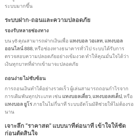
ระบบมากขึ้น
ระบบฝาก-ถอนและความปลอดภัย
รองรับหลายช่องทาง
บน y8 คุณสามารถฝากเงินเพื่อ
แทงบอล วอเลท
,
แทงบอล
ออนไลน์ 888
, หรือช่องทางธนาคารทั่วไป ระบบได้รับการ
ตรวจสอบความปลอดภัยอย่างเข้มงวด ทำให้คุณมั่นใจได้ว่า
เงินทุกบาทที่ฝากเข้ามาจะปลอดภัย
ถอนง่าย ไม่ซับซ้อน
การถอนเงินทำได้อย่างรวดเร็ว ผู้เล่นสามารถถอนกำไรจาก
การเดิมพันทุกประเภท เช่น
แทงบอลเดี่ยว
,
แทงบอลสเต็ป
, หรือ
แทงบอล ยูโร
ภายในไม่กี่นาที ระบบอัตโนมัติช่วยให้ไม่ต้องรอ
นาน
เจาะลึก “ราคาสด” แบบนาทีต่อนาที เข้าใจให้ชัด
ก่อนตัดสินใจ