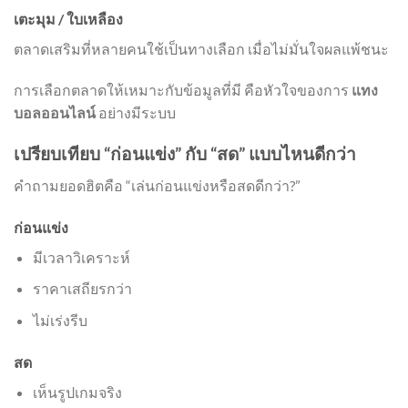
เตะมุม / ใบเหลือง
ตลาดเสริมที่หลายคนใช้เป็นทางเลือก เมื่อไม่มั่นใจผลแพ้ชนะ
การเลือกตลาดให้เหมาะกับข้อมูลที่มี คือหัวใจของการ
แทง
บอลออนไลน์
อย่างมีระบบ
เปรียบเทียบ “ก่อนแข่ง” กับ “สด” แบบไหนดีกว่า
คำถามยอดฮิตคือ “เล่นก่อนแข่งหรือสดดีกว่า?”
ก่อนแข่ง
มีเวลาวิเคราะห์
ราคาเสถียรกว่า
ไม่เร่งรีบ
สด
เห็นรูปเกมจริง