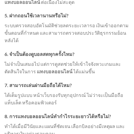
แทงบอลออนไลน์
ต่อเนื่องไม่สะดุด
5. ฝากถอนใช้เวลานานหรือไม่?
ระบบตรวจสอบอัตโนมัติช่วยลดระยะเวลารอ เงินเข้าออกตาม
ขั้นตอนที่กำหนด และสามารถตรวจสอบประวัติธุรกรรมย้อน
หลังได้
6. จำเป็นต้องดูบอลสดทุกครั้งไหม?
ไม่จำเป็นเสมอไป แต่การดูสดช่วยให้เข้าใจจังหวะเกมและ
ตัดสินใจในการ
แทงบอลออนไลน์
ได้แม่นขึ้น
7. สามารถเล่นผ่านมือถือได้ไหม?
ได้เต็มรูปแบบ หน้าเว็บรองรับทุกอุปกรณ์ ไม่ว่าจะเป็นมือถือ
แท็บเล็ต หรือคอมพิวเตอร์
8. การแทงบอลออนไลน์ทำกำไรระยะยาวได้หรือไม่?
ทำได้เมื่อมีวินัยและแผนที่ชัดเจน เลือกบิลอย่างมีเหตุผล และ
บริหารเงินอย่างรอบคอบ