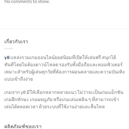
No comments to show.
เกี่ยวกับเรา
y8
แหล่งรวมเกมออนไลน์ยอดนิยมที่เปิดให้เล่นฟรี สนุกได้
ทันทีโดยไม่ต้องดาวน์โหลด รองรับทั้งมือถือและคอมพิวเตอร์
เหมาะสำหรับผู้เล่นทุกวัยที่ต้องการผ่อนคลายและความบันเทิง
แบบเข้าถึงง่าย
เกมจาก y8 มีให้เลือกหลากหลายแนว ไม่ว่าจะเป็นเกมแอ็กชัน
เกมฝึกทักษะ เกมผจญภัย หรือเกมเล่นเพลิน ๆ ที่สามารถเข้า
เล่นได้ตลอดเวลา ด้วยระบบที่ใช้งานง่ายและลื่นไหล
ผลิตภัณฑ์ของเรา