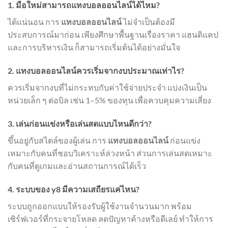
1. มือใหม่สามารถแทงบอลออนไลน์ได้ไหม?
ได้แน่นอน การ
แทงบอลออนไลน์
ไม่จำเป็นต้องมี
ประสบการณ์มาก่อน เพียงศึกษาพื้นฐานเรื่องราคา แฮนดิแคป
และการบริหารเงิน ก็สามารถเริ่มต้นได้อย่างมั่นใจ
2. แทงบอลออนไลน์ควรเริ่มจากงบประมาณเท่าไร?
ควรเริ่มจากงบที่ไม่กระทบกับค่าใช้จ่ายประจำ แบ่งเงินเป็น
หน่วยเล็ก ๆ ต่อบิล เช่น 1–5% ของทุน เพื่อควบคุมความเสี่ยง
3. เล่นก่อนแข่งหรือเล่นสดแบบไหนดีกว่า?
ขึ้นอยู่กับสไตล์ของผู้เล่น การ
แทงบอลออนไลน์
ก่อนแข่ง
เหมาะกับคนที่ชอบวิเคราะห์ล่วงหน้า ส่วนการเล่นสดเหมาะ
กับคนที่ดูเกมและอ่านสถานการณ์ได้เร็ว
4. ระบบของ y8 มีความเสถียรแค่ไหน?
ระบบถูกออกแบบให้รองรับผู้ใช้งานจำนวนมาก พร้อม
เซิร์ฟเวอร์ที่กระจายโหลด ลดปัญหาค้างหรือดีเลย์ ทำให้การ