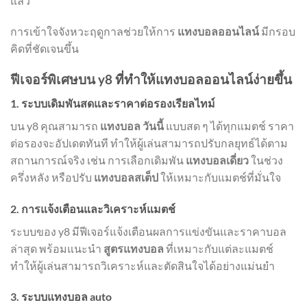
แล้ว
การเข้าใจจังหวะฤดูกาลช่วยให้การ
แทงบอลออนไลน์
มีกรอบ
คิดที่ชัดเจนขึ้น
ฟีเจอร์พิเศษบน y8 ที่ทำให้แทงบอลออนไลน์ง่ายขึ้น
1. ระบบเดิมพันสดและราคาต่อรองเรียลไทม์
บน y8 คุณสามารถ
แทงบอล วันนี้
แบบสด ๆ ได้ทุกแมตช์ ราคา
ต่อรองจะอัปเดตทันที ทำให้ผู้เล่นสามารถปรับกลยุทธ์ได้ตาม
สถานการณ์จริง เช่น การเลือกเดิมพัน
แทงบอลเดี่ยว
ในช่วง
ครึ่งหลัง หรือปรับ
แทงบอลสเต็ป
ให้เหมาะกับแมตช์ที่มั่นใจ
2. การแจ้งเตือนและวิเคราะห์แมตช์
ระบบของ y8 มีฟีเจอร์แจ้งเตือนผลการแข่งขันและราคาบอล
ล่าสุด พร้อมแนะนำ
สูตรแทงบอล
ที่เหมาะกับแต่ละแมตช์
ทำให้ผู้เล่นสามารถวิเคราะห์และตัดสินใจได้อย่างแม่นยำ
3. ระบบแทงบอล auto