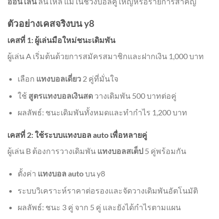
ออนไลน์
ลื่นไหล แม้ในช่วงบอลคู่ใหญ่หรือรายการสำคัญ
ตัวอย่างเคสจริงบน y8
เคสที่ 1: ผู้เล่นมือใหม่ชนะเดิมพัน
ผู้เล่น A เริ่มต้นด้วยการสมัครสมาชิกและฝากเงิน 1,000 บาท
เลือก
แทงบอลเดี่ยว
2 คู่ที่มั่นใจ
ใช้
สูตรแทงบอลเงินสด
วางเดิมพัน 500 บาทต่อคู่
ผลลัพธ์: ชนะเดิมพันทั้งหมดและทำกำไร 1,200 บาท
เคสที่ 2: ใช้ระบบแทงบอล auto เพื่อหลายคู่
ผู้เล่น B ต้องการวางเดิมพัน
แทงบอลสเต็ป
5 คู่พร้อมกัน
ตั้งค่า
แทงบอล auto
บน y8
ระบบวิเคราะห์ราคาต่อรองและจัดวางเดิมพันอัตโนมัติ
ผลลัพธ์: ชนะ 3 คู่ จาก 5 คู่ และยังได้กำไรตามแผน