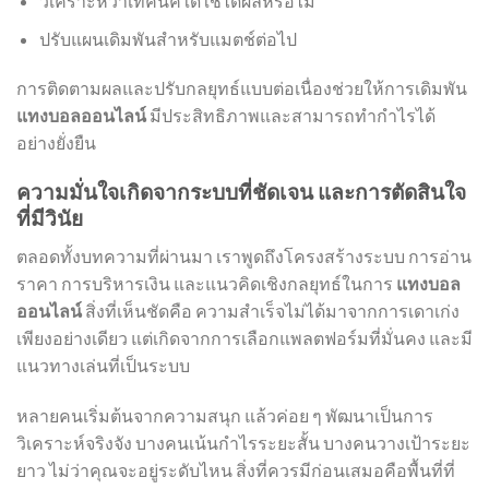
วิเคราะห์ว่าเทคนิคใดใช้ได้ผลหรือไม่
ปรับแผนเดิมพันสำหรับแมตช์ต่อไป
การติดตามผลและปรับกลยุทธ์แบบต่อเนื่องช่วยให้การเดิมพัน
แทงบอลออนไลน์
มีประสิทธิภาพและสามารถทำกำไรได้
อย่างยั่งยืน
ความมั่นใจเกิดจากระบบที่ชัดเจน และการตัดสินใจ
ที่มีวินัย
ตลอดทั้งบทความที่ผ่านมา เราพูดถึงโครงสร้างระบบ การอ่าน
ราคา การบริหารเงิน และแนวคิดเชิงกลยุทธ์ในการ
แทงบอล
ออนไลน์
สิ่งที่เห็นชัดคือ ความสำเร็จไม่ได้มาจากการเดาเก่ง
เพียงอย่างเดียว แต่เกิดจากการเลือกแพลตฟอร์มที่มั่นคง และมี
แนวทางเล่นที่เป็นระบบ
หลายคนเริ่มต้นจากความสนุก แล้วค่อย ๆ พัฒนาเป็นการ
วิเคราะห์จริงจัง บางคนเน้นกำไรระยะสั้น บางคนวางเป้าระยะ
ยาว ไม่ว่าคุณจะอยู่ระดับไหน สิ่งที่ควรมีก่อนเสมอคือพื้นที่ที่