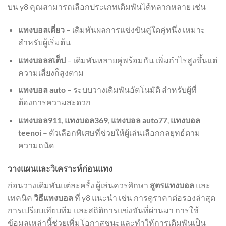
บน y8 คุณสามารถเลือกประเภทเดิมพันได้หลากหลาย เช่น
แทงบอลเดี่ยว
– เดิมพันผลการแข่งขันคู่ใดคู่หนึ่ง เหมาะ
สำหรับผู้เริ่มต้น
แทงบอลสเต็ป
– เดิมพันหลายคู่พร้อมกัน เพิ่มกำไรสูงขึ้นแต่
ความเสี่ยงก็สูงตาม
แทงบอล auto
– ระบบวางเดิมพันอัตโนมัติ สำหรับผู้ที่
ต้องการความสะดวก
แทงบอล911
,
แทงบอล369
,
แทงบอล auto77
,
แทงบอล
teenoi
– ตัวเลือกพิเศษที่ช่วยให้ผู้เล่นเลือกกลยุทธ์ตาม
ความถนัด
วางแผนและวิเคราะห์ก่อนแทง
ก่อนวางเดิมพันแต่ละครั้ง ผู้เล่นควรศึกษา
สูตรแทงบอล
และ
เทคนิค
วิธีแทงบอล
ที่ y8 แนะนำ เช่น การดูราคาต่อรองล่าสุด
การเปรียบเทียบทีม และสถิติการแข่งขันที่ผ่านมา การใช้
ข้อมูลเหล่านี้ช่วยเพิ่มโอกาสชนะและทำให้การเดิมพันเป็น