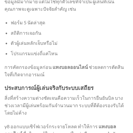
ข้อมูลมีมากมาย แต่ไม่ใช่ทุกตัวเลขที่จำเป็น ผู้เล่นที่เน้น
คุณภาพจะดูเฉพาะปัจจัยสำคัญ เช่น
ฟอร์ม 5 นัดล่าสุด
สถิติการเจอกัน
ตัวผู้เล่นหลักเจ็บหรือไม่
โปรแกรมแข่งถี่แค่ไหน
การคัดกรองข้อมูลก่อน
แทงบอลออนไลน์
ช่วยลดการตัดสิน
ใจที่เกิดจากอารมณ์
ประสบการณ์ผู้เล่นจริงกับระบบเสถียร
สิ่งที่สร้างความต่างชัดเจนคือความเร็วในการยืนยันบิล บาง
ช่วงเวลามีผู้เล่นพร้อมกันจำนวนมาก ระบบที่ดีต้องรองรับได้
โดยไม่ค้าง
y8 ออกแบบเซิร์ฟเวอร์กระจายโหลด ทำให้การ
แทงบอล