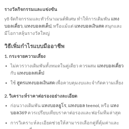
รางวัลกิจกรรมและแข่งขัน
y8 จัดกิจกรรมและทัวร์นาเมนต์พิเศษ ทำให้การเดิมพัน
แทง
บอลเดี่ยว
,
แทงบอลสเต็ป
, หรือแม้แต่
แทงบอลเงินสด
สนุกและ
มีโอกาสลุ้นรางวัลใหญ่
วิธีเพิ่มกำไรแบบมืออาชีพ
1. กระจายความเสี่ยง
ไม่ควรวางเดิมพันทั้งหมดในคู่เดียว ควรผสม
แทงบอลเดี่ยว
กับ
แทงบอลสเต็ป
ใช้
สูตรแทงบอลเงินสด
เพื่อควบคุมงบและจำกัดความเสี่ยง
2. วิเคราะห์ราคาต่อรองอย่างละเอียด
ก่อนวางเดิมพัน
แทงบอลยูโร
,
แทงบอล teenoi
, หรือ
แทง
บอล369
ควรเปรียบเทียบราคาต่อรองและฟอร์มทีมล่าสุด
การวิเคราะห์ละเอียดช่วยให้สามารถเลือกคู่ที่คุ้มค่าและ