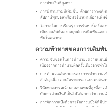
การจ่ายเงินที่สูงกว่า
การมีส่วนร่วมที่เพิ่มขึ้น : ด้วยการว
สัปดาห์ฟุตบอลหรือทัวร์นาเมนต์อาจเพิ่มขึ้
โอกาสในการเรียนรู้ : การรันพาร์เลย์สอ
เทียบผลลัพธ์ของกลยุทธ์การเดิมพันและกา
พันในอนาคต
ความท้าทายของการเดิมพั
ความซับซ้อนในการทำนาย : ความแม่น
เนื่องจากการทำนายผิดครั้งเดียวอาจทำให
การคำนวณอัตราต่อรอง : การทำความเข้า
สำคัญ เนื่องจากอัตราต่อรองแบบทบต้นอ
วินัยทางอารมณ์ : ผลตอบแทนที่สูงที่อาจเ
กับการจ่ายเงินที่เป็นไปได้มากกว่าความเส
การจัดการแบ๊งค์ : การจัดการแบ๊งค์ที่มี