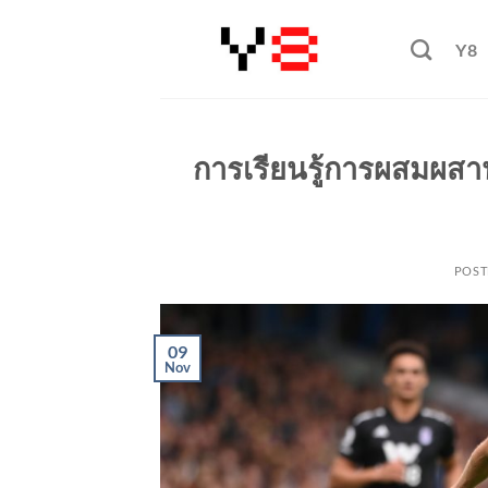
Skip
to
Y8
content
การเรียนรู้การผสมผสา
POST
09
Nov