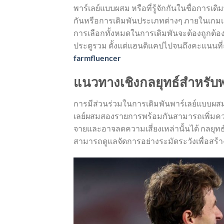
พาร์เลย์แบบผสม หรือที่รู้จักกันในชื่อการเ
กันหรือการเดิมพันประเภทต่างๆ ภายในเกมเ
การเลือกทั้งหมดในการเดิมพันจะต้องถูกต้อง
ประตูรวม ตั้งแต่แฮนดิแคปไปจนถึงคะแนนที่ถู
farmfluencer
แนวทางเชิงกลยุทธ์สำหรับ
การมีส่วนร่วมในการเดิมพันพาร์เลย์แบบผส
เลย์ผสมสองรายการพร้อมกันสามารถเพิ่มค
จายและอาจลดความเสี่ยงเหล่านั้นได้ กลยุทธ์
สามารถดูแลจัดการอย่างระมัดระวังเพื่อสร