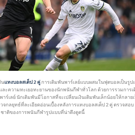
ัน
แทงบอลสเต็ป 2 คู่
การเดิมพันพาร์เลย์แบบผสมในฟุตบอลเป็นรูป
การและความทะเยอทะยานของนักพนันกีฬาทั่วโลก ด้วยการรวมการเด
าร์เลย์ นักเดิมพันมีโอกาสที่จะเปลี่ยนเงินเดิมพันเล็กน้อยให้กลายเ
จกลยุทธ์ที่ละเอียดอ่อนเบื้องหลังการแทงบอลสเต็ป 2 คู่ ตรวจสอบ
าติของการพนันกีฬารูปแบบที่น่าดึงดูดนี้