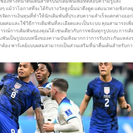
่องทางที่น่าตื่นเต้นสำหรับนักเดิมพันเพื่อทดสอบความรู้และ
้ว่าโอกาสที่จะได้รับรางวัลสูงนั้นน่าดึงดูด แต่แนวทางเชิงกลยุ
รจัดการเงินทุนที่ทำให้นักเดิมพันที่ประสบความสำเร็จแตกต่างออ
ผสมและใช้วิธีการเดิมพันที่ละเอียดและเป็นระบบ คุณสามารถเพิ่
ณ์การเดิมพันของคุณได้ เช่นเดียวกับการพนันทุกรูปแบบ การเดิ
มพันเป็นรูปแบบหนึ่งของความบันเทิงมากกว่าการรับประกันแหล่ง
ถูกต้อง พาร์เลย์แบบผสมสามารถเป็นส่วนเสริมที่น่าตื่นเต้นสำหรับกา