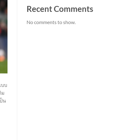
Recent Comments
No comments to show.
แบบ
ิม
ป็น