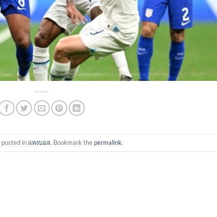
 posted in
แทงบอล
. Bookmark the
permalink
.