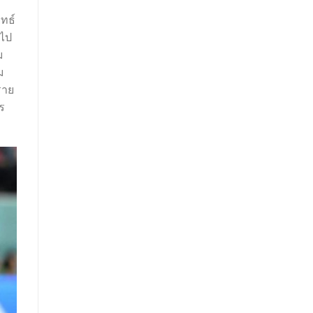
ทธ์
กไป
ม
ม
ราย
ร