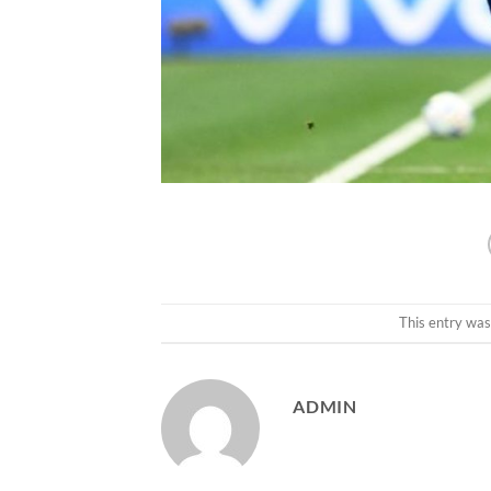
This entry was
ADMIN