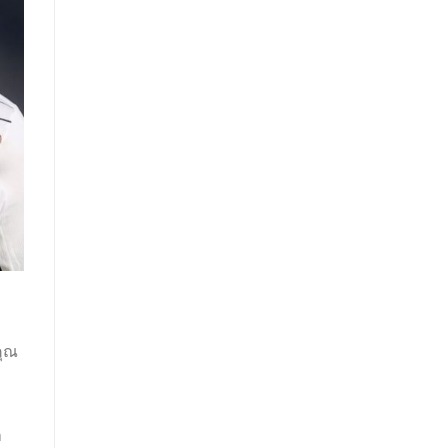
คุณ
า