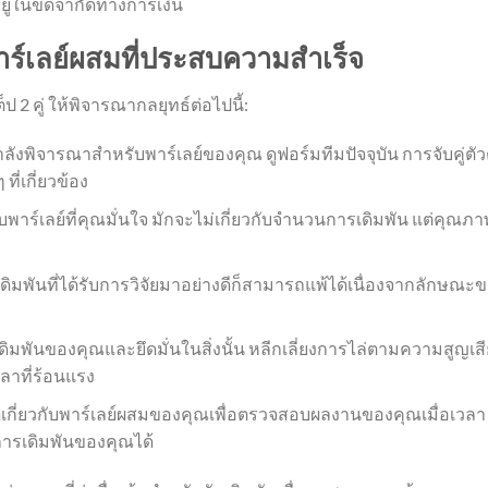
อยู่ในขีดจำกัดทางการเงิน
าร์เลย์ผสมที่ประสบความสำเร็จ
 คู่ ให้พิจารณากลยุทธ์ต่อไปนี้:
ำลังพิจารณาสำหรับพาร์เลย์ของคุณ ดูฟอร์มทีมปัจจุบัน การจับคู่ตัว
ที่เกี่ยวข้อง
พาร์เลย์ที่คุณมั่นใจ มักจะไม่เกี่ยวกับจำนวนการเดิมพัน แต่คุณภา
เดิมพันที่ได้รับการวิจัยมาอย่างดีก็สามารถแพ้ได้เนื่องจากลักษณะ
รเดิมพันของคุณและยึดมั่นในสิ่งนั้น หลีกเลี่ยงการไล่ตามความสูญเสี
ลาที่ร้อนแรง
ดเกี่ยวกับพาร์เลย์ผสมของคุณเพื่อตรวจสอบผลงานของคุณเมื่อเวลา
์การเดิมพันของคุณได้