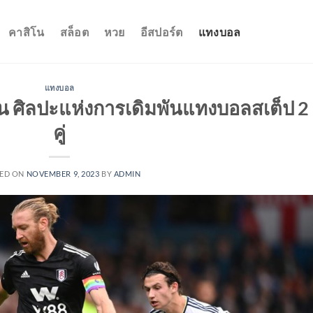
คาสิโน
สล็อต
หวย
อีสปอร์ต
แทงบอล
แทงบอล
น ศิลปะแห่งการเดิมพันแทงบอลสเต็ป 2
คู่
ED ON
NOVEMBER 9, 2023
BY
ADMIN