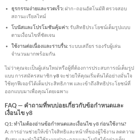
ธุรกรรมง่ายและรวดเร็ว:
ฝาก–ถอนอัตโนมัติ ตรวจสอบ
สถานะเรียลไทม์
โบนัสและโปรโมชันคุ้มค่า:
รับสิทธิประโยชน์เต็มรูปแบบ
ตามเงื่อนไขที่ชัดเจน
ใช้งานต่อเนื่องและราบรื่น:
ระบบเสถียร รองรับผู้เล่น
จำนวนมากพร้อมกัน
ไม่ว่าคุณจะเป็นผู้เล่นใหม่หรือผู้ที่ต้องการประสบการณ์เต็มรูป
แบบ การสมัครสมาชิก
y8
จะช่วยให้คุณเริ่มต้นได้อย่างมั่นใจ
ใช้ทุกฟีเจอร์ได้เต็มประสิทธิภาพ และเข้าถึงสิทธิประโยชน์ที่
ออกแบบมาเพื่อคุณโดยเฉพาะ
FAQ — คำถามที่พบบ่อยเกี่ยวกับข้อกำหนดและ
เงื่อนไข y8
Q1: ทำไมต้องอ่านข้อกำหนดและเงื่อนไข y8 ก่อนใช้งาน?
A: การอ่านช่วยให้เข้าใจสิทธิและหน้าที่ของผู้ใช้งาน ลดความ
สับสน และทำให้ใช้ระบบฝาก–ถอนและโบนัสได้อย่างเต็ม