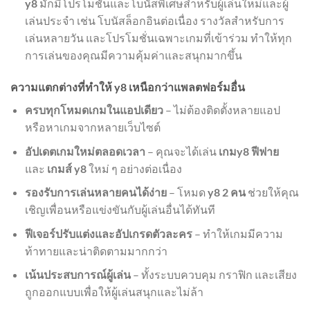
y8
มักมีโปรโมชั่นและโบนัสพิเศษสำหรับผู้เล่นใหม่และผู้
เล่นประจำ เช่น โบนัสล็อกอินต่อเนื่อง รางวัลสำหรับการ
เล่นหลายวัน และโปรโมชั่นเฉพาะเกมที่เข้าร่วม ทำให้ทุก
การเล่นของคุณมีความคุ้มค่าและสนุกมากขึ้น
ความแตกต่างที่ทำให้ y8 เหนือกว่าแพลตฟอร์มอื่น
ครบทุกโหมดเกมในแอปเดียว
– ไม่ต้องติดตั้งหลายแอป
หรือหาเกมจากหลายเว็บไซต์
อัปเดตเกมใหม่ตลอดเวลา
– คุณจะได้เล่น
เกมy8 ฟีฟาย
และ
เกมส์ y8
ใหม่ ๆ อย่างต่อเนื่อง
รองรับการเล่นหลายคนได้ง่าย
– โหมด
y8 2 คน
ช่วยให้คุณ
เชิญเพื่อนหรือแข่งขันกับผู้เล่นอื่นได้ทันที
ฟีเจอร์ปรับแต่งและอัปเกรดตัวละคร
– ทำให้เกมมีความ
ท้าทายและน่าติดตามมากกว่า
เน้นประสบการณ์ผู้เล่น
– ทั้งระบบควบคุม กราฟิก และเสียง
ถูกออกแบบเพื่อให้ผู้เล่นสนุกและไม่ล้า