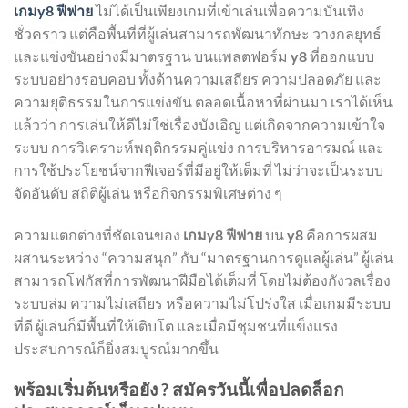
เกมy8 ฟีฟาย
ไม่ได้เป็นเพียงเกมที่เข้าเล่นเพื่อความบันเทิง
ชั่วคราว แต่คือพื้นที่ที่ผู้เล่นสามารถพัฒนาทักษะ วางกลยุทธ์
และแข่งขันอย่างมีมาตรฐาน บนแพลตฟอร์ม
y8
ที่ออกแบบ
ระบบอย่างรอบคอบ ทั้งด้านความเสถียร ความปลอดภัย และ
ความยุติธรรมในการแข่งขัน ตลอดเนื้อหาที่ผ่านมา เราได้เห็น
แล้วว่า การเล่นให้ดีไม่ใช่เรื่องบังเอิญ แต่เกิดจากความเข้าใจ
ระบบ การวิเคราะห์พฤติกรรมคู่แข่ง การบริหารอารมณ์ และ
การใช้ประโยชน์จากฟีเจอร์ที่มีอยู่ให้เต็มที่ ไม่ว่าจะเป็นระบบ
จัดอันดับ สถิติผู้เล่น หรือกิจกรรมพิเศษต่าง ๆ
ความแตกต่างที่ชัดเจนของ
เกมy8 ฟีฟาย
บน
y8
คือการผสม
ผสานระหว่าง “ความสนุก” กับ “มาตรฐานการดูแลผู้เล่น” ผู้เล่น
สามารถโฟกัสที่การพัฒนาฝีมือได้เต็มที่ โดยไม่ต้องกังวลเรื่อง
ระบบล่ม ความไม่เสถียร หรือความไม่โปร่งใส เมื่อเกมมีระบบ
ที่ดี ผู้เล่นก็มีพื้นที่ให้เติบโต และเมื่อมีชุมชนที่แข็งแรง
ประสบการณ์ก็ยิ่งสมบูรณ์มากขึ้น
พร้อมเริ่มต้นหรือยัง ? สมัครวันนี้เพื่อปลดล็อก