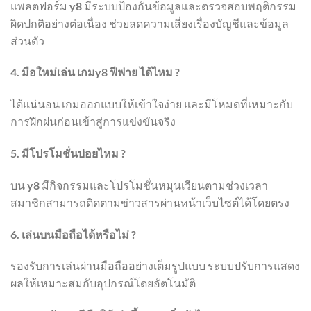
แพลตฟอร์ม
y8
มีระบบป้องกันข้อมูลและตรวจสอบพฤติกรรม
ผิดปกติอย่างต่อเนื่อง ช่วยลดความเสี่ยงเรื่องบัญชีและข้อมูล
ส่วนตัว
4. มือใหม่เล่น เกมy8 ฟีฟาย ได้ไหม ?
ได้แน่นอน เกมออกแบบให้เข้าใจง่าย และมีโหมดที่เหมาะกับ
การฝึกฝนก่อนเข้าสู่การแข่งขันจริง
5. มีโปรโมชั่นบ่อยไหม ?
บน
y8
มีกิจกรรมและโปรโมชั่นหมุนเวียนตามช่วงเวลา
สมาชิกสามารถติดตามข่าวสารผ่านหน้าเว็บไซต์ได้โดยตรง
6. เล่นบนมือถือได้หรือไม่ ?
รองรับการเล่นผ่านมือถืออย่างเต็มรูปแบบ ระบบปรับการแสดง
ผลให้เหมาะสมกับอุปกรณ์โดยอัตโนมัติ