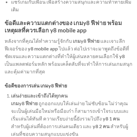
แชร์เกมกับเพื่อน เพื่อสร้างความสนุกและความท้าทายเพิ่ม
เติม
ข้อดีและความแตกต่างของ เกมy8 ฟีฟาย พร้อม
เหตุผลที่ควรเลือก y8 mobile app
หลังจากที่คุณได้ทำความรู้จักกับ
เกมy8 ฟีฟาย
และเจาะลึก
ฟีเจอร์ของ
y8 mobile app
ไปแล้ว ต่อไปเราจะมาพูดถึงข้อดีที่
ชัดเจนและความแตกต่างที่ทำให้ผู้เล่นหลายคนเลือกใช้
y8
เป็นแพลตฟอร์มหลัก พร้อมเคล็ดลับที่จะทำให้การเล่นเกมสนุก
และคุ้มค่ามากที่สุด
ข้อดีของการเล่น เกมy8 ฟีฟาย
เล่นง่ายและเข้าถึงได้ทุกคน
เกมy8 ฟีฟาย
ถูกออกแบบให้เล่นง่าย ไม่ซับซ้อน ไม่ว่าคุณ
จะเป็นผู้เล่นมือใหม่หรือมือเก๋า ก็สามารถเข้าใจระบบและ
เริ่มเล่นได้ทันที ความเรียบง่ายนี้ยังรวมไปถึง
y8 1 คน
สำหรับผู้เล่นที่ต้องการเล่นคนเดียว และ
y8 2 คน
สำหรับผู้
เล่นที่ชอบความสนุกแบบแข่งขัน