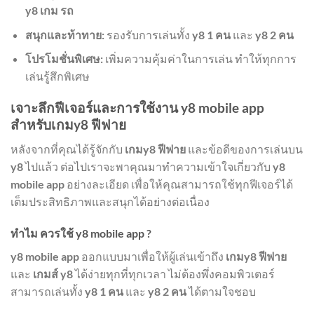
y8 เกม รถ
สนุกและท้าทาย:
รองรับการเล่นทั้ง
y8 1 คน
และ
y8 2 คน
โปรโมชั่นพิเศษ:
เพิ่มความคุ้มค่าในการเล่น ทำให้ทุกการ
เล่นรู้สึกพิเศษ
เจาะลึกฟีเจอร์และการใช้งาน y8 mobile app
สำหรับเกมy8 ฟีฟาย
หลังจากที่คุณได้รู้จักกับ
เกมy8 ฟีฟาย
และข้อดีของการเล่นบน
y8
ไปแล้ว ต่อไปเราจะพาคุณมาทำความเข้าใจเกี่ยวกับ
y8
mobile app
อย่างละเอียด เพื่อให้คุณสามารถใช้ทุกฟีเจอร์ได้
เต็มประสิทธิภาพและสนุกได้อย่างต่อเนื่อง
ทำไม ควรใช้ y8 mobile app ?
y8 mobile app
ออกแบบมาเพื่อให้ผู้เล่นเข้าถึง
เกมy8 ฟีฟาย
และ
เกมส์ y8
ได้ง่ายทุกที่ทุกเวลา ไม่ต้องพึ่งคอมพิวเตอร์
สามารถเล่นทั้ง
y8 1 คน
และ
y8 2 คน
ได้ตามใจชอบ