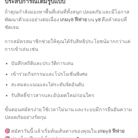
ประสบการณ์เต็มรูปแบบ
ถ้าคุณกำลังมองหาพื้นที่เล่นที่ทั้งสนุก ปลอดภัย และมีโอกาส
พัฒนาตัวเองอย่างต่อเนื่อง
เกมy8 ฟีฟาย
บน
y8
คือคำตอบที่
ชัดเจน
การสมัครสมาชิกช่วยให้คุณได้รับสิทธิประโยชน์มากกว่าแค่
การเข้าเล่น เช่น
บันทึกสถิติและประวัติการเล่น
เข้าร่วมกิจกรรมและโปรโมชั่นพิเศษ
สะสมคะแนนและไต่ระดับจัดอันดับ
รับสิทธิ์ข่าวสารและอัปเดตใหม่ก่อนใคร
ขั้นตอนสมัครง่าย ใช้เวลาไม่นาน และระบบมีการยืนยันความ
ปลอดภัยอย่างรัดกุม
สมัครวันนี้ แล้วเริ่มต้นเส้นทางของคุณใน
เกมy8 ฟีฟาย