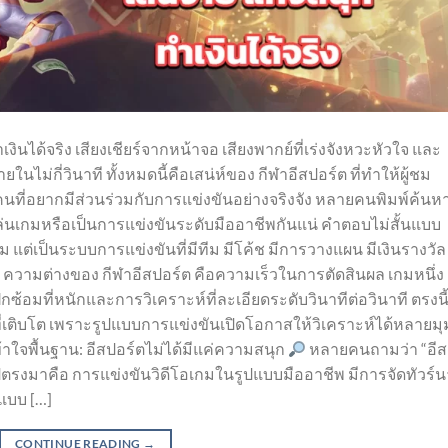
งินได้จริง เสียงเชียร์จากหน้าจอ เสียงพากย์ที่เร่งจังหวะหัวใจ และ
ม่กี่วินาที ทั้งหมดนี้คือเสน่ห์ของ กีฬาอีสปอร์ต ที่ทำให้ผู้ชม
นที่อยากมีส่วนร่วมกับการแข่งขันอย่างจริงจัง หลายคนพิมพ์ค้นหา
รเล่นเกมหรือเป็นการแข่งขันระดับมืออาชีพกันแน่ คำตอบไม่สั้นแบบ
ม แต่เป็นระบบการแข่งขันที่มีทีม มีโค้ช มีการวางแผน มีเงินรางวัล
ความต่างของ กีฬาอีสปอร์ต คือความเร็วในการตัดสินผล เกมหนึ่ง
ึกซ้อมที่หนักและการวิเคราะห์ที่ละเอียดระดับวินาทีต่อวินาที ตรงนี
ที่เติบโต เพราะรูปแบบการแข่งขันเปิดโอกาสให้วิเคราะห์ได้หลายมุ
เข้าใจพื้นฐาน: อีสปอร์ตไม่ได้มีแค่ความสนุก
หลายคนถามว่า “อีส
ตรงมาคือ การแข่งขันวิดีโอเกมในรูปแบบมืออาชีพ มีการจัดทัวร์น
ดแบบ […]
CONTINUE READING
→