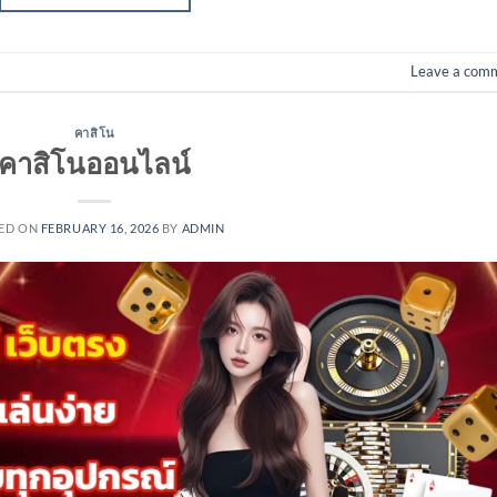
Leave a com
คาสิโน
คาสิโนออนไลน์
ED ON
FEBRUARY 16, 2026
BY
ADMIN