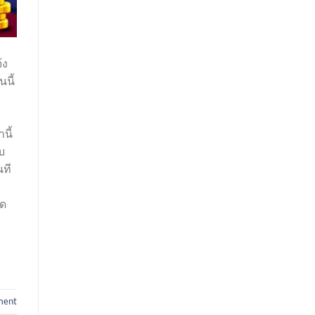
้ง
นนี้
นี้
จบ
นที
ลด
ment