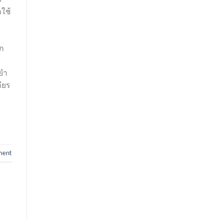
ใช้
ิก
ยำ
ียร
ment