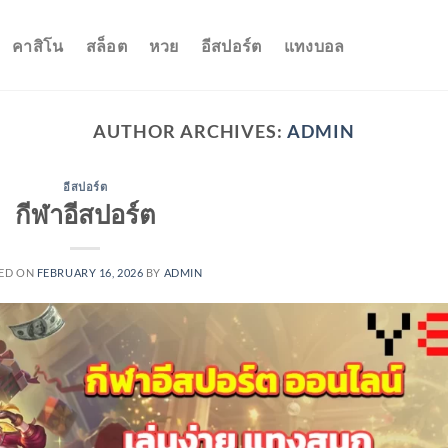
คาสิโน
สล็อต
หวย
อีสปอร์ต
แทงบอล
AUTHOR ARCHIVES:
ADMIN
อีสปอร์ต
กีฬาอีสปอร์ต
ED ON
FEBRUARY 16, 2026
BY
ADMIN