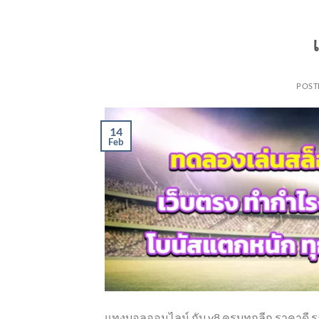
POST
14
Feb
แทงบอลออนไลน์ กับ y8 ครบทุกลีก ราคาดี ระ