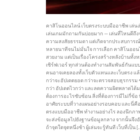
คาสิโนออนไลน์ เว็บตรงระบบมืออาชีพ เล่นง่
เล่นเกมมักถามกันบ่อยมาก — เล่นที่ไหนดีถึ
ความสงสัยธรรมดา แต่เกิดจากประสบการณ์ตรง
หลายนาทีจนไม่มั่นใจ การเลือก คาสิโนออนไลน
สวยงาม แต่เป็นเรื่องโครงสร้างหลังบ้านทั้
เซิร์ฟเวอร์ ทุกส่วนต้องทำงานสัมพันธ์กันแบบ
คนอาจเคยลองทั้งเว็บตัวแทนและเว็บตรง แล้
กว่าจะอัปเดตยอด กว่าจะตรวจสอบธุรกรรม ขณ
กว่า อัปเดตไวกว่า และลดความผิดพลาดได้มาก
ต้องการอะไรซับซ้อน สิ่งที่ต้องการมีไม่กี่ข
อาศัยระบบที่วางแผนอย่างรอบคอบ และนี่คือ
ตรงแบบมืออาชีพ ทำงานอย่างไร ลองนึกภาพว่
จะส่งข้อมูลไปยังฐานข้อมูลกลาง จากนั้นจึ
ถ้าจุดใดจุดหนึ่งช้า ผู้เล่นจะรู้ทันที เว็บที่เป็น [