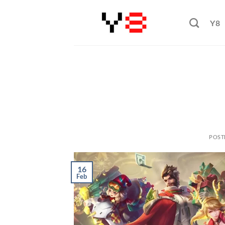
Skip
to
Y8
content
POST
16
Feb