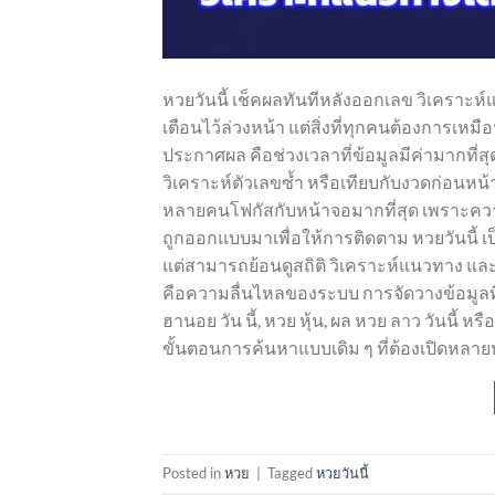
หวยวันนี้ เช็คผลทันทีหลังออกเลข วิเคราะ
เตือนไว้ล่วงหน้า แต่สิ่งที่ทุกคนต้องการเหมือ
ประกาศผล คือช่วงเวลาที่ข้อมูลมีค่ามากที่สุ
วิเคราะห์ตัวเลขซ้ำ หรือเทียบกับงวดก่อนหน้า
หลายคนโฟกัสกับหน้าจอมากที่สุด เพราะความต
ถูกออกแบบมาเพื่อให้การติดตาม หวยวันนี้ เป็น
แต่สามารถย้อนดูสถิติ วิเคราะห์แนวทาง และจั
คือความลื่นไหลของระบบ การจัดวางข้อมูลท
ฮานอย วัน นี้, หวย หุ้น, ผล หวย ลาว วันนี้ 
ขั้นตอนการค้นหาแบบเดิม ๆ ที่ต้องเปิดหลายหน
Posted in
หวย
|
Tagged
หวยวันนี้