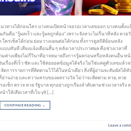
ห์แนวทางได้ก่อนใคร บางคนเปิดหน้าจอรอเวลาเลขออก บางคนตั้งแจ
นกันคือ “รู้ผลเร็ว และรู้ผลถูกต้อง” เพราะจังหวะไม่กี่นาทีหลัง หวยวั
ด ใครเช็คได้ก่อน ย่อมวางแผนต่อได้ก่อน ทั้งการดูสถิติย้อนหลัง
แบบทันที เสียงแจ้งเตือนสั้น ๆ หลังเวลาประกาศผล คือช่วงเวลาที่
่างเพียงไม่กี่วินาทีอาจหมายถึงการรู้ผลก่อนหรือหลังคนอื่น หน้า
เรื่องที่เร็ว ชัด และใช้ต่อยอดข้อมูลได้จริง ไม่ใช่แค่ดูตัวเลขแล้ว
ดการรายการที่ติดตามไว้ได้ในหน้าเดียว สิ่งที่ผู้อ่านจะสัมผัสได้ทั
ี่อ่านง่าย และความครบของผลรางวัล ไม่ว่าจะติดตาม หวย, หวย
หรือรอเช็ก ตรวจ หวย รัฐบาล ทุกอย่างถูกเรียงลำดับตามช่วงเวลาจริง 
้าให้เสียเวลาที่เว็บ y8 […]
CONTINUE READING
→
Leave a com