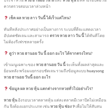
ควรตรวจสอบเวลาล่วงหน้า
เช็ค ผล หวย ลาว วันนี้ ได้เร็วแค่ไหน?
ทันทีหลังประกาศอย่างเป็นทางการ ระบบที่ดีจะแสดงเวลา
อัปเดตชัดเจน และสามารถ
ตรวจ หวย ลาว วัน นี้
ได้ทันทีโดย
ไม่ต้องรีเฟรชหลายครั้ง
ดูว่า หวย ฮานอย วัน นี้ ออก อะไร ได้จากตรงไหน?
เข้าเมนูเฉพาะของ
หวย ฮานอย วัน นี้
จะเห็นทั้งผลล่าสุดและ
ย้อนหลัง พร้อมแยกรอบชัดเจน รวมถึงข้อมูลแบบ
huaysong
หวย ฮานอย วันนี้ ออก อะไร
ข้อมูล ผล หวย หุ้น แตกต่างจากหวยทั่วไปอย่างไร?
หวย หุ้น
อิงรอบเวลาตลาดหุ้น แต่ละตลาดมีเวลาปิดไม่เหมือน
กัน จึงต้องแยกประเภท เช่น
หวย หุ้น ช่อง 9
เพื่อไม่ให้สับสน