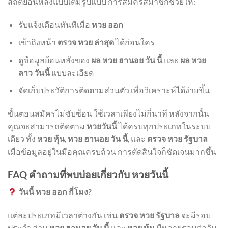
สถิติย้อนหลังแบบเต็มรูปแบบ การสมัครสมาชิกช่วยให้:
รับแจ้งเตือนทันทีเมื่อ
หวย ออก
เข้าถึงหน้า
ตรวจ หวย ล่าสุด
ได้ก่อนใคร
ดูข้อมูลย้อนหลังของ
ผล หวย ฮานอย วัน นี้
และ
ผล หวย
ลาว วันนี้
แบบละเอียด
จัดเก็บประวัติการติดตามส่วนตัว เพื่อวิเคราะห์ได้ง่ายขึ้น
ขั้นตอนสมัครไม่ซับซ้อน ใช้เวลาเพียงไม่กี่นาที หลังจากนั้น
คุณจะสามารถติดตาม
หวยวันนี้
ได้ครบทุกประเภทในระบบ
เดียว ทั้ง
หวย หุ้น
,
หวย ฮานอย วัน นี้
, และ
ตรวจ หวย รัฐบาล
เมื่อข้อมูลอยู่ในมือคุณครบถ้วน การตัดสินใจก็ชัดเจนมากขึ้น
FAQ คำถามที่พบบ่อยเกี่ยวกับ หวยวันนี้
วันนี้ หวย ออก กี่โมง?
แต่ละประเภทมีเวลาต่างกัน เช่น
ตรวจ หวย รัฐบาล
จะมีรอบ
ประจำ ส่วน
หวย ฮานอย วัน นี้
และ
หวย หุ้น
มีหลายรอบต่อวัน