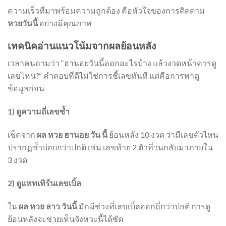
ความเร็วที่มาพร้อมความถูกต้อง คือหัวใจของการติดตาม
หวยวันนี้
อย่างมีคุณภาพ
เทคนิคอ่านแนวโน้มจากผลย้อนหลัง
เวลาคนถามว่า “ฮานอยวันนี้ออกอะไรบ้าง แล้วงวดหน้าควรดู
เลขไหน?” คำตอบที่ดีไม่ใช่การชี้เลขทันที แต่คือการพาดู
ข้อมูลก่อน
1) ดูความถี่เลขซ้ำ
เช็คจาก
ผล หวย ฮานอย วัน นี้
ย้อนหลัง 10 งวด ว่ามีเลขตัวไหน
ปรากฏซ้ำบ่อยกว่าปกติ เช่น เลขท้าย 2 ตัวที่วนกลับมาภายใน
3 งวด
2) ดูแพทเทิร์นเลขเบิ้ล
ใน
ผล หวย ลาว วันนี้
มักมีช่วงที่เลขเบิ้ลออกถี่กว่าปกติ การดู
ย้อนหลังจะช่วยเห็นจังหวะนี้ได้ชัด