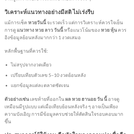
วิเคราะห์แนวทางอย่างมีสติ ไม่เร่งรีบ
แม้การเช็ค
หวยวันนี้
จะรวดเร็ว แต่การวิเคราะห์ควรใจเย็น
การดู
แนวทาง หวย ลาว วันนี้
หรือแนวโน้มของ
หวย หุ้น
ควร
อิงข้อมูลย้อนหลังมากกว่า 1 งวดเสมอ
หลักพื้นฐานที่ควรใช้:
ไม่สรุปจากงวดเดียว
เปรียบเทียบตัวเลข 5–10 งวดย้อนหลัง
แยกข้อมูลแต่ละตลาดชัดเจน
ตัวอย่างเช่น
เลขท้ายที่ออกใน
ผล หวย ฮานอย วัน นี้
อาจดู
เหมือนมีรูปแบบ แต่เมื่อเทียบย้อนหลังจริง ๆ อาจเป็นเพียง
ความบังเอิญ การมีข้อมูลครบช่วยให้ตัดสินใจรอบคอบมาก
ขึ้น