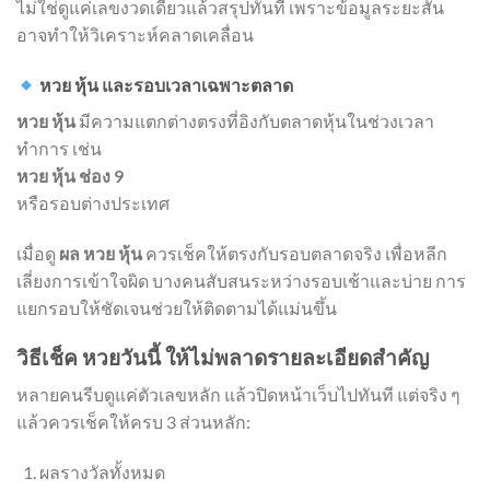
ไม่ใช่ดูแค่เลขงวดเดียวแล้วสรุปทันที เพราะข้อมูลระยะสั้น
อาจทำให้วิเคราะห์คลาดเคลื่อน
หวย หุ้น และรอบเวลาเฉพาะตลาด
หวย หุ้น
มีความแตกต่างตรงที่อิงกับตลาดหุ้นในช่วงเวลา
ทำการ เช่น
หวย หุ้น ช่อง 9
หรือรอบต่างประเทศ
เมื่อดู
ผล หวย หุ้น
ควรเช็คให้ตรงกับรอบตลาดจริง เพื่อหลีก
เลี่ยงการเข้าใจผิด บางคนสับสนระหว่างรอบเช้าและบ่าย การ
แยกรอบให้ชัดเจนช่วยให้ติดตามได้แม่นขึ้น
วิธีเช็ค หวยวันนี้ ให้ไม่พลาดรายละเอียดสำคัญ
หลายคนรีบดูแค่ตัวเลขหลัก แล้วปิดหน้าเว็บไปทันที แต่จริง ๆ
แล้วควรเช็คให้ครบ 3 ส่วนหลัก:
ผลรางวัลทั้งหมด