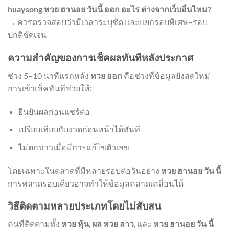
huaysong หวย ฮานอย วันนี้ ออก อะไร ต่างจากเว็บอื่นไหม?
→ ควรตรวจสอบว่ามีเวลาระบุชัด และแยกรอบพิเศษ–รอบ
ปกติชัดเจน
ความสำคัญของการเช็คผลทันทีหลังประกาศ
ช่วง 5–10 นาทีแรกหลัง
หวย ออก
คือช่วงที่ข้อมูลยังสดใหม่
การเข้าเช็คทันทีช่วยให้:
ยืนยันผลก่อนแชร์ต่อ
เปรียบเทียบกับงวดก่อนหน้าได้ทันที
ไม่ตกข่าวเมื่อมีการแก้ไขตัวเลข
โดยเฉพาะในตลาดที่มีหลายรอบต่อวันอย่าง
หวย ฮานอย วัน นี้
การพลาดรอบเดียวอาจทำให้ข้อมูลคลาดเคลื่อนได้
วิธีติดตามหลายประเภทโดยไม่สับสน
คนที่ติดตามทั้ง
หวย หุ้น
,
ผล หวย ลาว
, และ
หวย ฮานอย วัน นี้