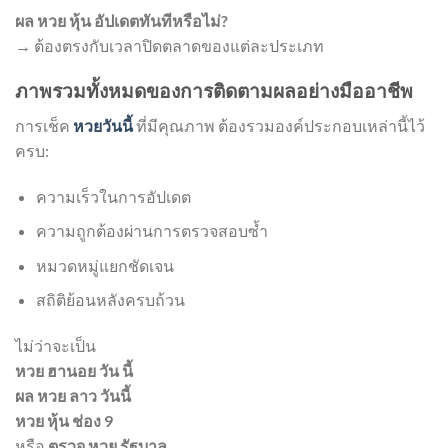
ผล หวย หุ้น อัปเดตทันทีหรือไม่?
→ ต้องตรงกับเวลาปิดตลาดของแต่ละประเภท
ภาพรวมทั้งหมดของการติดตามผลอย่างมืออาชีพ
การเช็ค
หวยวันนี้
ที่มีคุณภาพ ต้องรวมองค์ประกอบเหล่านี้ไว้
ครบ:
ความเร็วในการอัปเดต
ความถูกต้องผ่านการตรวจสอบซ้ำ
หมวดหมู่แยกชัดเจน
สถิติย้อนหลังครบถ้วน
ไม่ว่าจะเป็น
หวย ฮานอย วัน นี้
ผล หวย ลาว วันนี้
หวย หุ้น ช่อง 9
หรือ
ตรวจ หวย รัฐบาล