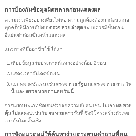
การป้องกันข้อมูลผิดพลาดก่อนแสดงผล
ความเร็วเพียงอย่างเดียวไม่พอ ความถูกต้องต้องมาก่อนเสมอ
ทุกครั้งที่มีการอัปเดต
ตรวจ หวย ล่าสุด
ระบบควรมีขั้นตอน
ยืนยันซ้ำก่อนขึ้นหน้าแสดงผล
แนวทางที่มืออาชีพใช้ ได้แก่:
เทียบข้อมูลกับประกาศต้นทางอย่างน้อย 2 รอบ
แสดงเวลาอัปเดตชัดเจน
แยกหมวดชัดเจน เช่น
ตรวจ หวย รัฐบาล
,
ตรวจ หวย ลาว วัน
นี้
, และ
ตรวจ หวย ฮานอย วัน นี้
การแยกประเภทชัดเจนช่วยลดความสับสน เช่น ไม่เอา
ผล หวย
หุ้น
ไปแสดงปะปนกับ
ผล หวย ลาว วันนี้
ซึ่งมีโครงสร้างตัวเลข
ต่างกันโดยสิ้นเชิง
การจัดหมวดหมู่ให้ค้นหาง่าย ตรงตามคำถามที่คน