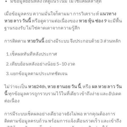
มีข้อมูลย้อนหลังให้ดูแนวโน้ม ไม่ใช่แค่ผลล่าสุด
เมื่อข้อมูลครบ ความมั่นใจก็ตามมา การวิเคราะห์
แนวทาง
หวย ลาว วันนี้
หรือดูความต่อเนื่องของ
หวย หุ้น ช่อง 9
จะมีพื้น
ฐานรองรับ ไม่ใช่คาดเดาจากความรู้สึก
การติดตาม
หวยวันนี้
อย่างมีระบบ จึงประกอบด้วย 3 ส่วนหลัก
เช็คผลทันทีหลังประกาศ
เทียบย้อนหลังอย่างน้อย 5–10 งวด
แยกข้อมูลตามประเภทชัดเจน
ไม่ว่าจะเป็น
หวย24th
,
หวย ฮานอย วัน นี้
, หรือ
ผล หวย ลาว วัน
นี้
ทุกข้อมูลควรถูกรวบรวมไว้ในที่เดียว เข้าถึงง่าย และอัปเดต
ต่อเนื่อง
การมีระบบเช็คผลอย่างเดียวอาจยังไม่พอ หากคุณต้องการ
ติดตามข้อมูลครบถ้วน พร้อมการแจ้งเตือนรวดเร็ว และเข้าถึง