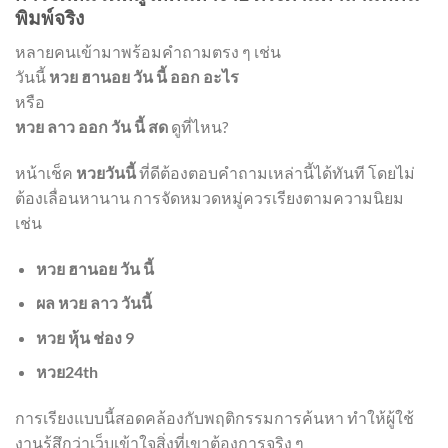
พิมพ์จริง
หลายคนเข้ามาพร้อมคำถามตรง ๆ เช่น
วันนี้
หวย ฮานอย วัน นี้ ออก อะไร
หรือ
หวย ลาว ออก วัน นี้ สด
ดูที่ไหน?
หน้าเช็ค
หวยวันนี้
ที่ดีต้องตอบคำถามเหล่านี้ได้ทันที โดยไม่
ต้องเลื่อนหานาน การจัดหมวดหมู่ควรเรียงตามความนิยม
เช่น
หวย ฮานอย วัน นี้
ผล หวย ลาว วันนี้
หวย หุ้น ช่อง 9
หวย24th
การเรียงแบบนี้สอดคล้องกับพฤติกรรมการค้นหา ทำให้ผู้ใช้
งานรู้สึกว่าเว็บเข้าใจสิ่งที่เขาต้องการจริง ๆ