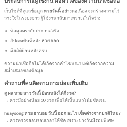
ประสบการณ์ผู้ใช้งาน คือหัวใจของความน่าเชื่อถือ
เว็บไซต์ที่ดูแลข้อมูล
หวยวันนี้
อย่างต่อเนื่อง จะสร้างความไว้
วางใจในระยะยาว ผู้ใช้งานกลับมาเพราะมั่นใจว่า:
ข้อมูลตรงกับประกาศจริง
อัปเดตทันทีหลัง
หวย ออก
มีสถิติย้อนหลังครบ
ความน่าเชื่อถือไม่ได้เกิดจากคำโฆษณา แต่เกิดจากความ
สม่ำเสมอของข้อมูล
คำถามที่คนติดตามถามบ่อยเพิ่มเติม
ดู ผล หวย ลาว วันนี้ ย้อนหลังได้กี่งวด?
→ ควรมีอย่างน้อย 10 งวด เพื่อให้เห็นแนวโน้มชัดเจน
huaysong หวย ฮานอย วันนี้ ออก อะไร เช็คต่างจากปกติไหม?
→ ควรตรวจสอบรอบเวลาให้ชัด เพราะบางวันมีรอบพิเศษ