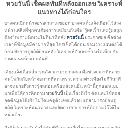
หวยวันนี้ เช็คผลทันทีหลังออกเลข วิเคราะห์
แนวทางได้ก่อนใคร
บางคนเปิดหน้าจอรอเวลาเลขออก บางคนตั้งแจ้งเตือนไว้ล่วง
หน้า แต่สิ่งที่ทุกคนต้องการเหมือนกันคือ “รู้ผลเร็ว และรู้ผลถูก
ต้อง” เพราะจังหวะไม่กี่นาทีหลัง
หวยวันนี้
ประกาศผล คือช่วง
เวลาที่ข้อมูลมีค่ามากที่สุด ใครเช็คได้ก่อน ย่อมวางแผนต่อได้
ก่อน ทั้งการดูสถิติย้อนหลัง วิเคราะห์ตัวเลขซ้ำ หรือเทียบกับ
งวดก่อนหน้าแบบทันที
เสียงแจ้งเตือนสั้น ๆ หลังเวลาประกาศผล คือช่วงเวลาที่หลาย
คนโฟกัสกับหน้าจอมากที่สุด เพราะความต่างเพียงไม่กี่วินาที
อาจหมายถึงการรู้ผลก่อนหรือหลังคนอื่น หน้านี้ถูกออกแบบ
มาเพื่อให้การติดตาม
หวยวันนี้
เป็นเรื่องที่เร็ว ชัด และใช้ต่อย
อดข้อมูลได้จริง ไม่ใช่แค่ดูตัวเลขแล้วจบ แต่สามารถย้อนดู
สถิติ วิเคราะห์แนวทาง และจัดการรายการที่ติดตามไว้ได้ใน
หน้าเดียว
สิ่งที่ผู้อ่านจะสัมผัสได้ทันทีคือความลื่นไหลของระบบ การจัด