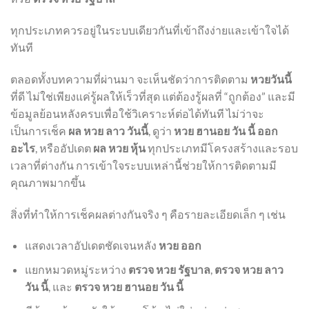
ทุกประเภทควรอยู่ในระบบเดียวกันที่เข้าถึงง่ายและเข้าใจได้
ทันที
ตลอดทั้งบทความที่ผ่านมา จะเห็นชัดว่าการติดตาม
หวยวันนี้
ที่ดี ไม่ใช่เพียงแค่รู้ผลให้เร็วที่สุด แต่ต้องรู้ผลที่ “ถูกต้อง” และมี
ข้อมูลย้อนหลังครบเพื่อใช้วิเคราะห์ต่อได้ทันที ไม่ว่าจะ
เป็นการเช็ค
ผล หวย ลาว วันนี้
, ดูว่า
หวย ฮานอย วัน นี้ ออก
อะไร
, หรืออัปเดต
ผล หวย หุ้น
ทุกประเภทมีโครงสร้างและรอบ
เวลาที่ต่างกัน การเข้าใจระบบเหล่านี้ช่วยให้การติดตามมี
คุณภาพมากขึ้น
สิ่งที่ทำให้การเช็คผลต่างกันจริง ๆ คือรายละเอียดเล็ก ๆ เช่น
แสดงเวลาอัปเดตชัดเจนหลัง
หวย ออก
แยกหมวดหมู่ระหว่าง
ตรวจ หวย รัฐบาล
,
ตรวจ หวย ลาว
วัน นี้
, และ
ตรวจ หวย ฮานอย วัน นี้