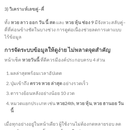
3) วิเคราะห์เลขคู่–คี่
ทั้ง
หวย ลาว ออก วัน นี้ สด
และ
หวย หุ้น ช่อง 9
มีจังหวะสลับคู่–
คี่ที่ค่อนข้างชัดในบางช่วง การดูต่อเนื่องช่วยลดการเดาแบบ
ไร้ข้อมูล
การจัดระบบข้อมูลให้ดูง่าย ไม่พลาดจุดสำคัญ
หน้าเช็ค
หวยวันนี้
ที่ดีควรมีองค์ประกอบครบ 4 ส่วน
ผลล่าสุดพร้อมเวลาอัปเดต
ปุ่มเข้าถึง
ตรวจ หวย ล่าสุด
อย่างรวดเร็ว
ตารางย้อนหลังอย่างน้อย 10 งวด
หมวดแยกประเภท เช่น
หวย24th
,
หวย หุ้น
,
หวย ฮานอย วัน
นี้
เมื่อทุกอย่างอยู่ในหน้าเดียว ผู้ใช้งานไม่ต้องกดหลายรอบ ลด