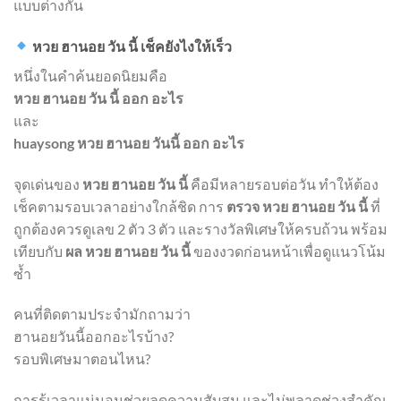
แบบต่างกัน
หวย ฮานอย วัน นี้ เช็คยังไงให้เร็ว
หนึ่งในคำค้นยอดนิยมคือ
หวย ฮานอย วัน นี้ ออก อะไร
และ
huaysong หวย ฮานอย วันนี้ ออก อะไร
จุดเด่นของ
หวย ฮานอย วัน นี้
คือมีหลายรอบต่อวัน ทำให้ต้อง
เช็คตามรอบเวลาอย่างใกล้ชิด การ
ตรวจ หวย ฮานอย วัน นี้
ที่
ถูกต้องควรดูเลข 2 ตัว 3 ตัว และรางวัลพิเศษให้ครบถ้วน พร้อม
เทียบกับ
ผล หวย ฮานอย วัน นี้
ของงวดก่อนหน้าเพื่อดูแนวโน้ม
ซ้ำ
คนที่ติดตามประจำมักถามว่า
ฮานอยวันนี้ออกอะไรบ้าง?
รอบพิเศษมาตอนไหน?
การรู้เวลาแน่นอนช่วยลดความสับสน และไม่พลาดช่วงสำคัญ