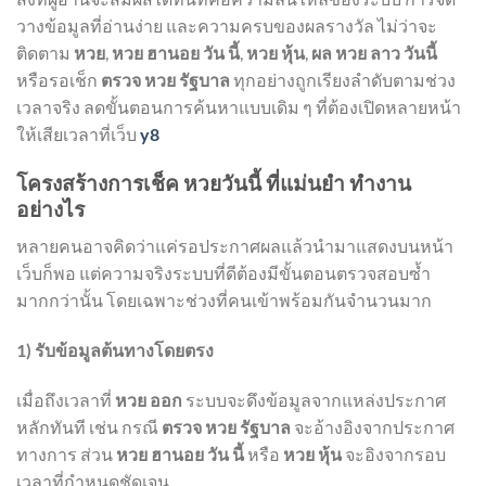
วางข้อมูลที่อ่านง่าย และความครบของผลรางวัล ไม่ว่าจะ
ติดตาม
หวย
,
หวย ฮานอย วัน นี้
,
หวย หุ้น
,
ผล หวย ลาว วันนี้
หรือรอเช็ก
ตรวจ หวย รัฐบาล
ทุกอย่างถูกเรียงลำดับตามช่วง
เวลาจริง ลดขั้นตอนการค้นหาแบบเดิม ๆ ที่ต้องเปิดหลายหน้า
ให้เสียเวลาที่เว็บ
y8
โครงสร้างการเช็ค หวยวันนี้ ที่แม่นยำ ทำงาน
อย่างไร
หลายคนอาจคิดว่าแค่รอประกาศผลแล้วนำมาแสดงบนหน้า
เว็บก็พอ แต่ความจริงระบบที่ดีต้องมีขั้นตอนตรวจสอบซ้ำ
มากกว่านั้น โดยเฉพาะช่วงที่คนเข้าพร้อมกันจำนวนมาก
1) รับข้อมูลต้นทางโดยตรง
เมื่อถึงเวลาที่
หวย ออก
ระบบจะดึงข้อมูลจากแหล่งประกาศ
หลักทันที เช่น กรณี
ตรวจ หวย รัฐบาล
จะอ้างอิงจากประกาศ
ทางการ ส่วน
หวย ฮานอย วัน นี้
หรือ
หวย หุ้น
จะอิงจากรอบ
เวลาที่กำหนดชัดเจน