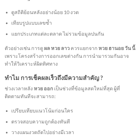
ดูสถิติย้อนหลังอย่างน้อย 10 งวด
เทียบรูปแบบเลขซ้ำ
แยกประเภทแต่ละตลาด ไม่รวมข้อมูลปนกัน
ตัวอย่างเช่น การดู
ผล หวย ลาว
ควรแยกจาก
หวย ฮานอย วัน นี้
เพราะโครงสร้างการออกเลขต่างกัน การนำมารวมกันอาจ
ทำให้วิเคราะห์ผิดทิศทาง
ทำไม การเช็คผลเร็วถึงมีความสำคัญ ?
ช่วงเวลาหลัง
หวย ออก
เป็นช่วงที่ข้อมูลสดใหม่ที่สุด ผู้ที่
ติดตามทันทีจะสามารถ:
เปรียบเทียบแนวโน้มก่อนใคร
ตรวจสอบความถูกต้องทันที
วางแผนงวดถัดไปอย่างมีเวลา