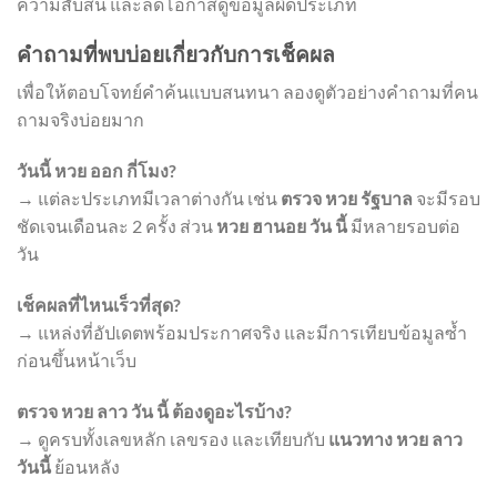
ความสับสน และลดโอกาสดูข้อมูลผิดประเภท
คำถามที่พบบ่อยเกี่ยวกับการเช็คผล
เพื่อให้ตอบโจทย์คำค้นแบบสนทนา ลองดูตัวอย่างคำถามที่คน
ถามจริงบ่อยมาก
วันนี้ หวย ออก กี่โมง?
→ แต่ละประเภทมีเวลาต่างกัน เช่น
ตรวจ หวย รัฐบาล
จะมีรอบ
ชัดเจนเดือนละ 2 ครั้ง ส่วน
หวย ฮานอย วัน นี้
มีหลายรอบต่อ
วัน
เช็คผลที่ไหนเร็วที่สุด?
→ แหล่งที่อัปเดตพร้อมประกาศจริง และมีการเทียบข้อมูลซ้ำ
ก่อนขึ้นหน้าเว็บ
ตรวจ หวย ลาว วัน นี้ ต้องดูอะไรบ้าง?
→ ดูครบทั้งเลขหลัก เลขรอง และเทียบกับ
แนวทาง หวย ลาว
วันนี้
ย้อนหลัง