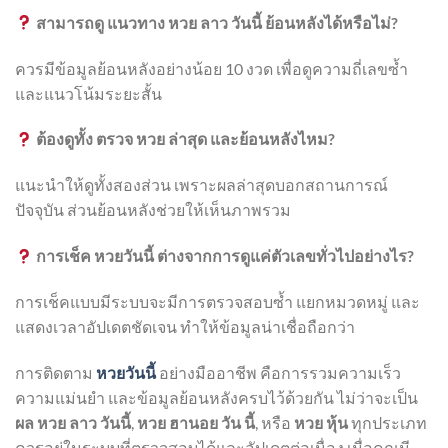
สามารถดู แนวทาง หวย ลาว วันนี้ ย้อนหลังได้หรือไม่?
ควรมีข้อมูลย้อนหลังอย่างน้อย 10 งวด เพื่อดูความถี่เลขซ้ำ
และแนวโน้มระยะสั้น
ต้องดูทั้ง ตรวจ หวย ล่าสุด และย้อนหลังไหม?
แนะนำให้ดูทั้งสองส่วน เพราะผลล่าสุดบอกสถานการณ์
ปัจจุบัน ส่วนย้อนหลังช่วยให้เห็นภาพรวม
การเช็ค หวยวันนี้ ต่างจากการดูแค่ตัวเลขทั่วไปอย่างไร?
การเช็คแบบมีระบบจะมีการตรวจสอบซ้ำ แยกหมวดหมู่ และ
แสดงเวลาอัปเดตชัดเจน ทำให้ข้อมูลน่าเชื่อถือกว่า
การติดตาม
หวยวันนี้
อย่างมืออาชีพ คือการรวมความเร็ว
ความแม่นยำ และข้อมูลย้อนหลังครบไว้ด้วยกัน ไม่ว่าจะเป็น
ผล หวย ลาว วันนี้
,
หวย ฮานอย วัน นี้
, หรือ
หวย หุ้น
ทุกประเภท
ควรอยู่ในระบบที่ตรวจสอบได้และอัปเดตต่อเนื่อง เมื่อคุณมี