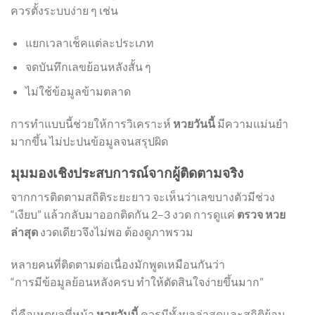
ควรตั้งระบบง่าย ๆ เช่น
แยกเวลาเช็คแต่ละประเภท
จดบันทึกเลขย้อนหลังสั้น ๆ
ไม่ใช้ข้อมูลข้ามตลาด
การทำแบบนี้ช่วยให้การวิเคราะห์
หวยวันนี้
มีความแม่นยำ
มากขึ้น ไม่ปะปนข้อมูลจนสรุปผิด
มุมมองเชิงประสบการณ์จากผู้ติดตามจริง
จากการติดตามสถิติระยะยาว จะเห็นว่าเลขบางตัวมีช่วง
“เงียบ” แล้วกลับมาออกติดกัน 2–3 งวด การดูแค่
ตรวจ หวย
ล่าสุด
งวดเดียวจึงไม่พอ ต้องดูภาพรวม
หลายคนที่ติดตามต่อเนื่องมักพูดเหมือนกันว่า
“การมีข้อมูลย้อนหลังครบ ทำให้ตัดสินใจง่ายขึ้นมาก”
นี่คือเหตุผลที่หน้า
หวยวันนี้
ควรมีทั้งผลล่าสุดและสถิติย้อน